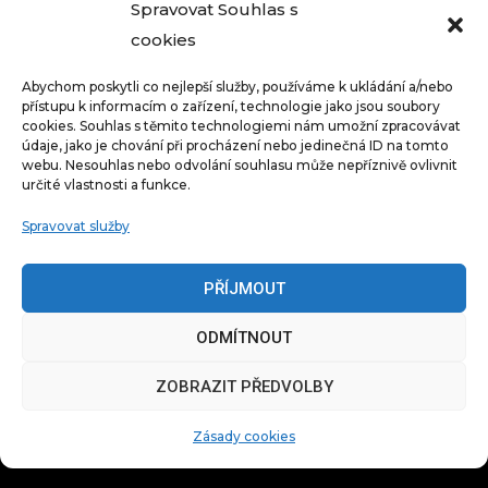
Spravovat Souhlas s
cookies
Wyrusz w niezapomnianą przygodę!
Abychom poskytli co nejlepší služby, používáme k ukládání a/nebo
Cena gry: 1490 CZK za całą drużynę.
přístupu k informacím o zařízení, technologie jako jsou soubory
cookies. Souhlas s těmito technologiemi nám umožní zpracovávat
údaje, jako je chování při procházení nebo jedinečná ID na tomto
CZĘSTO ZADAWANE PYTANIA
webu. Nesouhlas nebo odvolání souhlasu může nepříznivě ovlivnit
určité vlastnosti a funkce.
Spravovat služby
PŘÍJMOUT
ODMÍTNOUT
ZOBRAZIT PŘEDVOLBY
Zásady cookies