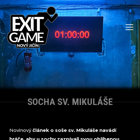
SOCHA SV. MIKULÁŠE
Novinový
článek o soše sv. Mikuláše navádí
hráče, aby u sochy zazpívali svou oblíbenou